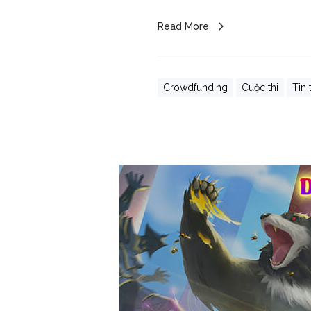
Read More
Crowdfunding
Cuộc thi
Tin 