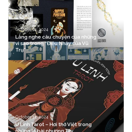
October 14, 2024
Lắng nghe câu chuyện của những
vì sao trong “Điệu Nhảy của Vũ
Trụ”
October 14, 2024
U Linh Tarot – Hơi thở Việt trong
những lá bài phương Tây