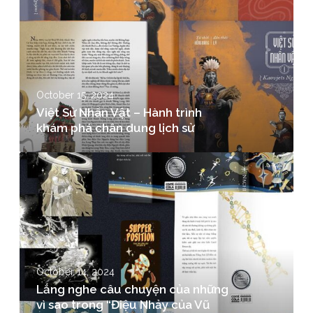
October 15, 2024
Việt Sử Nhân Vật – Hành trình
khám phá chân dung lịch sử
October 14, 2024
Lắng nghe câu chuyện của những
vì sao trong “Điệu Nhảy của Vũ