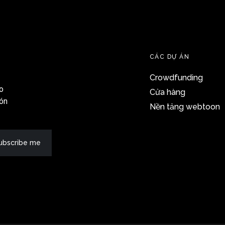
CÁC DỰ ÁN
Crowdfunding
o
Cửa hàng
đón
Nền tảng webtoon