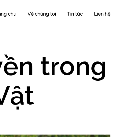
ang chủ
Về chúng tôi
Tin tức
Liên hệ
ền trong
Vật